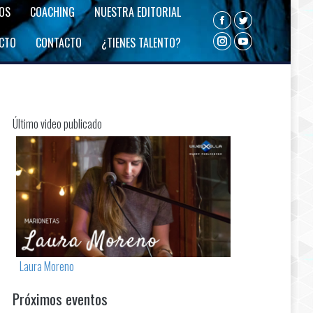
ROS
COACHING
NUESTRA EDITORIAL
Facebook
Twitter
ECTO
CONTACTO
¿TIENES TALENTO?
Instagram
YouTube
Último video publicado
Laura Moreno
Próximos eventos