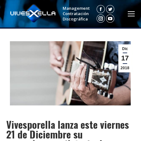
Management
Facebook
Twitter
Contratación
Discográfica
Instagram
YouTube
Dic
17
2018
Vivesporella lanza este viernes
21 de Diciembre su