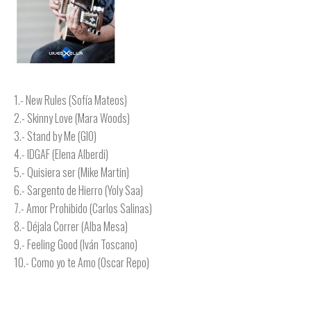
1.- New Rules (Sofía Mateos)
2.- Skinny Love (Mara Woods)
3.- Stand by Me (GIO)
4.- IDGAF (Elena Alberdi)
5.- Quisiera ser (Mike Martin)
6.- Sargento de Hierro (Yoly Saa)
7.- Amor Prohibido (Carlos Salinas)
8.- Déjala Correr (Alba Mesa)
9.- Feeling Good (Iván Toscano)
10.- Como yo te Amo (Oscar Repo)