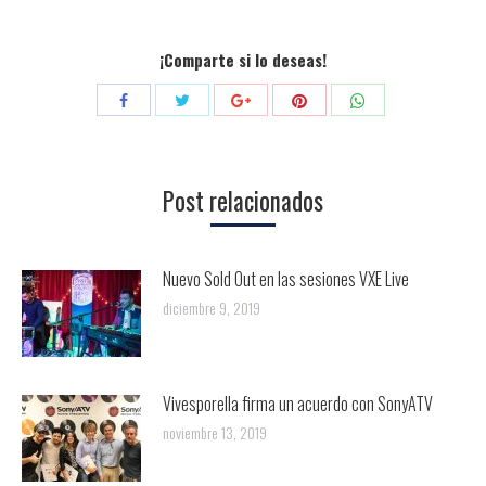
¡Comparte si lo deseas!
Compartir
Compartir
Compartir
Compartir
Compartir
con
con
con
con
con
Twitter
Pinterest
WhatsApp
Facebook
Google+
Post relacionados
Nuevo Sold Out en las sesiones VXE Live
diciembre 9, 2019
Vivesporella firma un acuerdo con SonyATV
noviembre 13, 2019