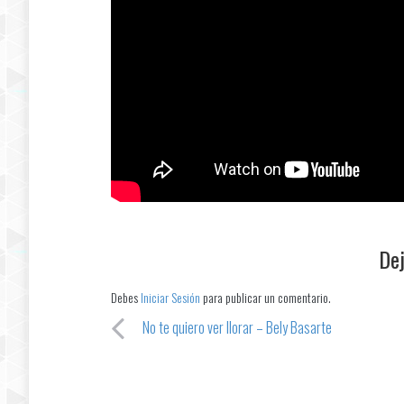
Dej
Debes
Iniciar Sesión
para publicar un comentario.
No te quiero ver llorar – Bely Basarte
Post navigation