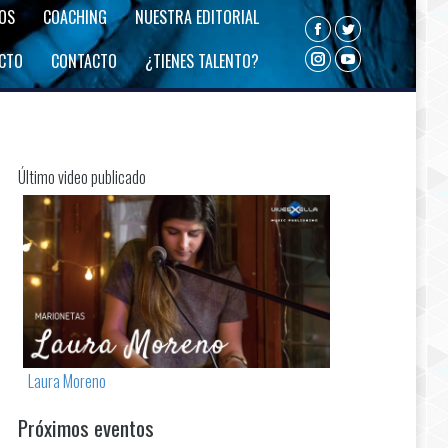
ROS
COACHING
NUESTRA EDITORIAL
Facebook
Twitter
ECTO
CONTACTO
¿TIENES TALENTO?
Instagram
YouTube
Último video publicado
Laura Moreno
Próximos eventos