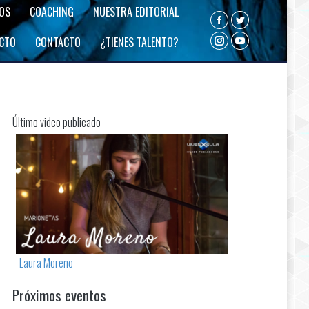
ROS
COACHING
NUESTRA EDITORIAL
Facebook
Twitter
ECTO
CONTACTO
¿TIENES TALENTO?
Instagram
YouTube
Último video publicado
Laura Moreno
Próximos eventos