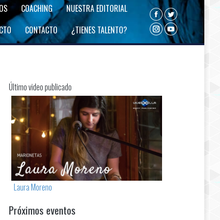
ROS
COACHING
NUESTRA EDITORIAL
Facebook
Twitter
ECTO
CONTACTO
¿TIENES TALENTO?
Instagram
YouTube
Último video publicado
Laura Moreno
Próximos eventos