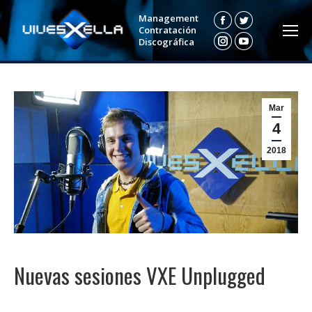
Management
Facebook
Twitter
Contratación
Discográfica
Instagram
YouTube
Mar
4
2018
Nuevas sesiones VXE Unplugged