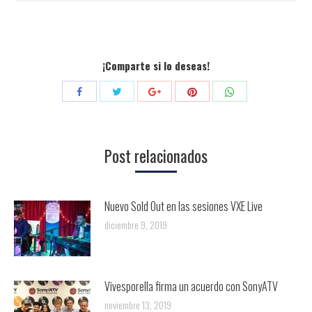
¡Comparte si lo deseas!
Compartir
Compartir
Compartir
Compartir
Compartir
con
con
con
con
con
Twitter
Pinterest
WhatsApp
Facebook
Google+
Post relacionados
Nuevo Sold Out en las sesiones VXE Live
diciembre 9, 2019
Vivesporella firma un acuerdo con SonyATV
noviembre 13, 2019