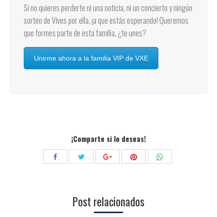
Si no quieres perderte ni una noticia, ni un concierto y ningún
sorteo de Vives por ella, ¡a que estás esperando! Queremos
que formes parte de esta familia, ¿te unes?
Unirme ahora a la familia VIP de VXE
¡Comparte si lo deseas!
Compartir
Compartir
Compartir
Compartir
Compartir
con
con
con
con
con
Twitter
Pinterest
WhatsApp
Facebook
Google+
Post relacionados