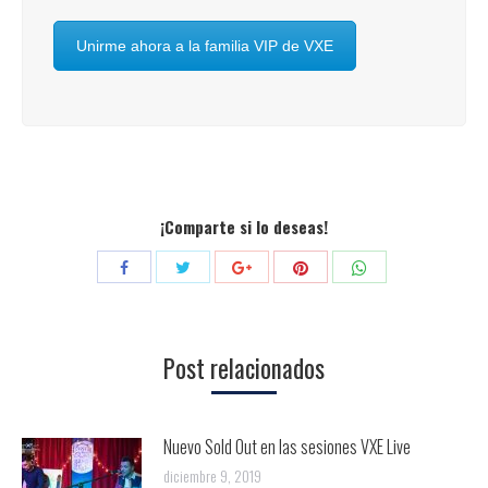
Unirme ahora a la familia VIP de VXE
¡Comparte si lo deseas!
Compartir
Compartir
Compartir
Compartir
Compartir
con
con
con
con
con
Twitter
Pinterest
WhatsApp
Facebook
Google+
Post relacionados
Nuevo Sold Out en las sesiones VXE Live
diciembre 9, 2019