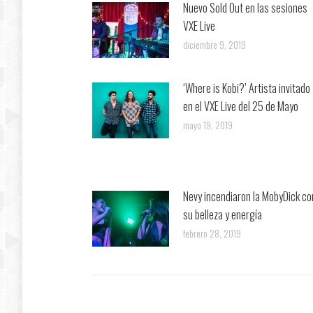
Nuevo Sold Out en las sesiones
VXE Live
diciembre 9, 2019
‘Where is Kobi?’ Artista invitado
en el VXE Live del 25 de Mayo
mayo 19, 2019
Nevy incendiaron la MobyDick co
su belleza y energía
febrero 28, 2019