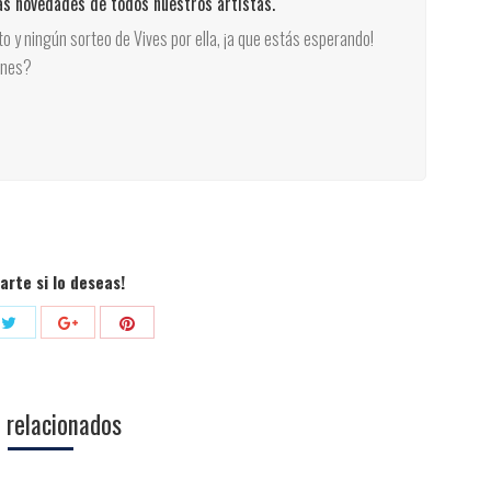
las novedades de todos nuestros artistas.
rto y ningún sorteo de Vives por ella, ¡a que estás esperando!
unes?
rte si lo deseas!
Compartir
Compartir
tir
Compartir
con
con
con
Twitter
Pinterest
ok
Google+
 relacionados