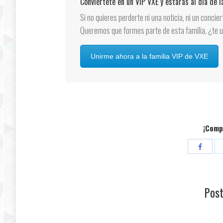
Conviértete en un VIP VXE y estarás al día de 
Si no quieres perderte ni una noticia, ni un concie
Queremos que formes parte de esta familia, ¿te 
Unirme ahora a la familia VIP de VXE
¡Compa
Compar
con
Facebo
Post