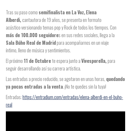
Tras su paso como
semifinalista en La Voz,
Elena
Alberdi,
cantautora de 19 años, se presenta en formato
acústico versionando temas pop y Rock de todos los tiempos. Con
más de 100.000 seguidore
s en sus redes sociales, llega a la
Sala Búho Real de Madrid
para acompañarnos en un viaje
íntimo, lleno de música y sentimientos.
El próximo
11 de Octubre
te espera junto a
Vivesporella,
para
seguir desarrollando así su carrera artística.
Las entradas a precio reducido, se agotaron en unas horas,
quedando
ya pocas entradas a la venta
. ¡No te quedes sin la tuya!
Entradas:
https://entradium.com/entradas/elena-alberdi-en-el-buho-
real