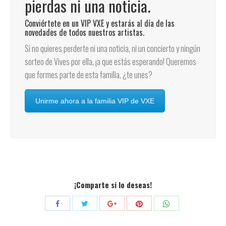
pierdas ni una noticia.
Conviértete en un VIP VXE y estarás al día de las
novedades de todos nuestros artistas.
Si no quieres perderte ni una noticia, ni un concierto y ningún
sorteo de Vives por ella, ¡a que estás esperando! Queremos
que formes parte de esta familia, ¿te unes?
Unirme ahora a la familia VIP de VXE
¡Comparte si lo deseas!
Compartir
Compartir
Compartir
Compartir
Compartir
con
con
con
con
con