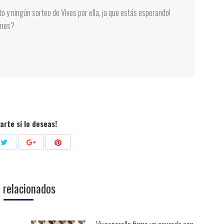
rto y ningún sorteo de Vives por ella, ¡a que estás esperando!
unes?
rte si lo deseas!
Compartir
Compartir
tir
Compartir
con
con
con
Twitter
Pinterest
ok
Google+
 relacionados