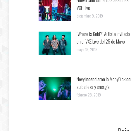
Nuevo Sold Out en las sesiones
VXE Live
diciembre 9, 2019
‘Where is Kobi?’ Artista invitado
en el VXE Live del 25 de Mayo
mayo 19, 2019
Nevy incendiaron la MobyDick co
su belleza y energía
febrero 28, 2019