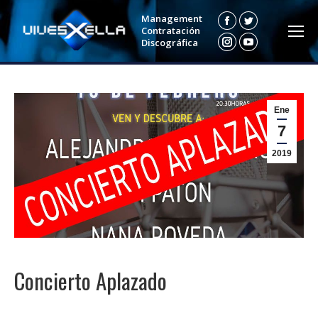
Management
Facebook
Twitter
Contratación
Discográfica
Instagram
YouTube
Ene
7
2019
Concierto Aplazado