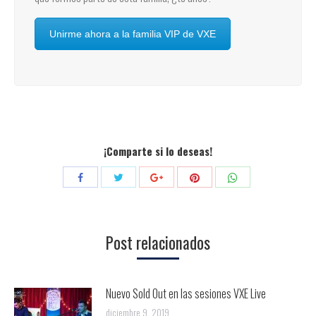
Unirme ahora a la familia VIP de VXE
¡Comparte si lo deseas!
Compartir
Compartir
Compartir
Compartir
Compartir
con
con
con
con
con
Twitter
Pinterest
WhatsApp
Facebook
Google+
Post relacionados
Nuevo Sold Out en las sesiones VXE Live
diciembre 9, 2019