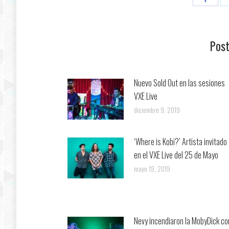
con
Facebo
Post
Nuevo Sold Out en las sesiones
VXE Live
diciembre 9, 2019
‘Where is Kobi?’ Artista invitado
en el VXE Live del 25 de Mayo
mayo 19, 2019
Nevy incendiaron la MobyDick co