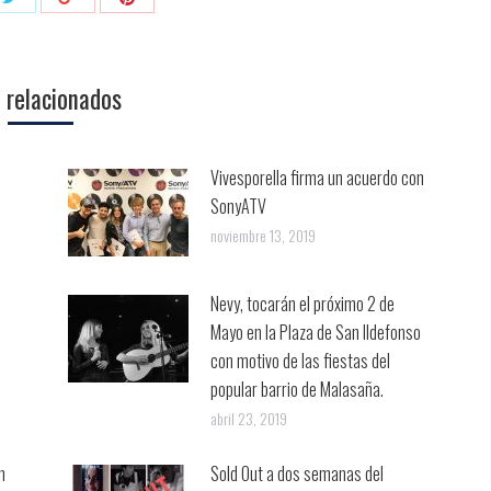
con
con
con
Twitter
Pinterest
ok
Google+
 relacionados
Vivesporella firma un acuerdo con
SonyATV
noviembre 13, 2019
Nevy, tocarán el próximo 2 de
Mayo en la Plaza de San Ildefonso
con motivo de las fiestas del
popular barrio de Malasaña.
abril 23, 2019
n
Sold Out a dos semanas del