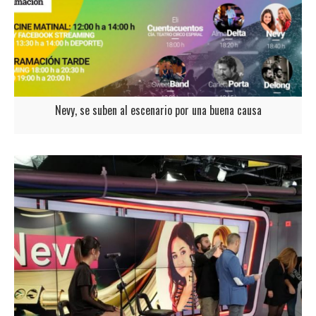
Nevy, se suben al escenario por una buena causa
Nevy, se suben al escenario por una buena causa Nevy, participarán hoy
14 de Diciembre en la VI Feria Solidaria’ de esRadio Albacete CLM. Una
feria que se celebra todos los años, para ayudar a los bancos de
alimentos de diferentes asociaciones y en la que participan diferentes
bandas. Nevy te esperan hoy, en la…