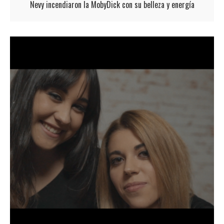
Nevy incendiaron la MobyDick con su belleza y energía
Nevy incendiaron la MobyDick con su belleza y energía El duo de
jóvenes compositoras madrileño Nevy, ofreció su primer concierto con
banda en la sala MobyDick. La noche estuvo repleta de canciones con
melodías pegadizas, no ausentes de historias divertidas y
comprometidas. Nevy entusiasmó a un público entregado y sin duda hizo
ver a los medios…