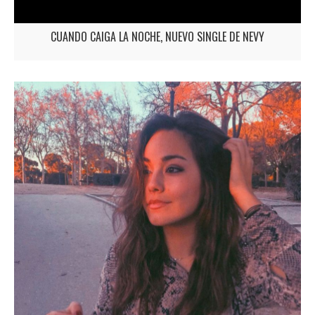
CUANDO CAIGA LA NOCHE, NUEVO SINGLE DE NEVY
'Cuando caiga la noche' nuevo single de NEVY Nevy nos sorprende con
una canción bipolar, llena de nostalgia y alegría. El atardecer de las
calles de Madrid es el escenario de dos historias de amor paralelas que
se sumergen poco a poco en la noche y en las luces de una ciudad que
rezuma vida en pleno…