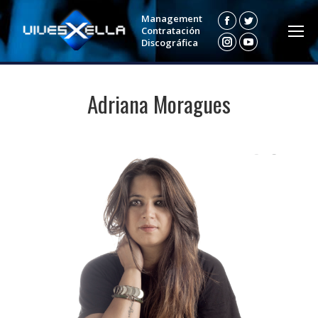
Management
Facebook
Twitter
Contratación
Discográfica
Instagram
YouTube
Adriana Moragues