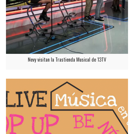
Nevy visitan la Trastienda Musical de 13TV
Nevy visitan la Trastienda Musical de 13TV Cafeína sigue sonando
adictivamente en medios de tv y radio. Esta semana, tocó visitar los
platós de 13TV para disfrutar de un gran rato junto a Antonio Hueso
(locutor de "La mejor variedad musical" de Cadena 100) en su 'Trastienda
Musical' en el programa 13 al día. Aquí…