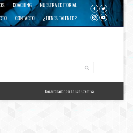
ROS
COACHING
NUESTRA EDITORIAL
Facebook
Twitter
ECTO
CONTACTO
¿TIENES TALENTO?
Instagram
YouTube
Desarrollador por
La Isla Creativa