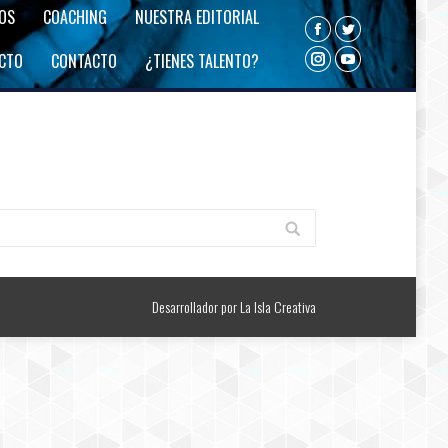
ROS
COACHING
NUESTRA EDITORIAL
Facebook
Twitter
ECTO
CONTACTO
¿TIENES TALENTO?
Instagram
YouTube
Desarrollador por
La Isla Creativa