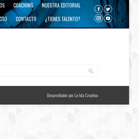
ROS
COACHING
NUESTRA EDITORIAL
Facebook
Twitter
ECTO
CONTACTO
¿TIENES TALENTO?
Instagram
YouTube
Desarrollador por
La Isla Creativa