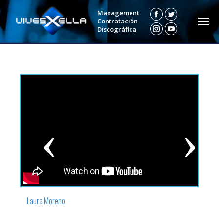
Management
Facebook
Twitter
Contratación
Discográfica
Instagram
YouTube
Previous
Next
Laura Moreno