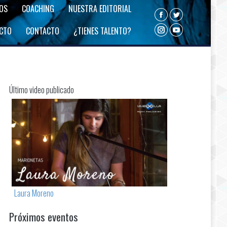
ROS
COACHING
NUESTRA EDITORIAL
Facebook
Twitter
ECTO
CONTACTO
¿TIENES TALENTO?
Instagram
YouTube
Último video publicado
Laura Moreno
Próximos eventos