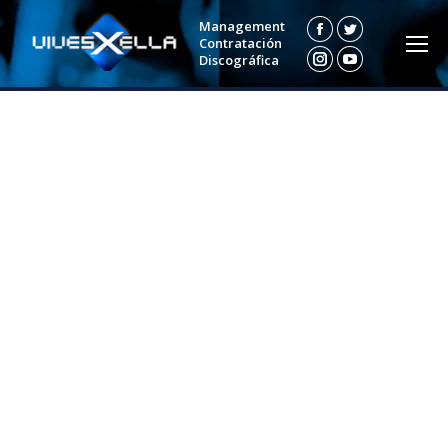
Management
Facebook
Twitter
Contratación
Discográfica
Instagram
YouTube
Bely Basarte estará firmando discos en las principales
ciudades de España
BelyBasarte
,
Vives por Ella
Por
Digital
febrero 16, 2018
Deja un comentario