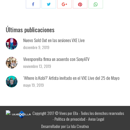
Compartir
Compartir
Compartir
Compartir
Compartir
con
con
con
con
con
Twitter
Pinterest
WhatsApp
Facebook
Google+
Últimas publicaciones
Nuevo Sold Out en las sesiones VXE Live
diciembre 9, 2019
Vivesporella firma un acuerdo con SonyATV
noviembre 13, 2019
‘Where is Kobi?’ Artista invitado en el VXE Live del 25 de Mayo
mayo 19, 2019
Copyright 2017 © Vives por Ella - Todos los derechos reservados
-
Política de privacidad
-
Aviso Legal
Desarrollador por
La Isla Creativa