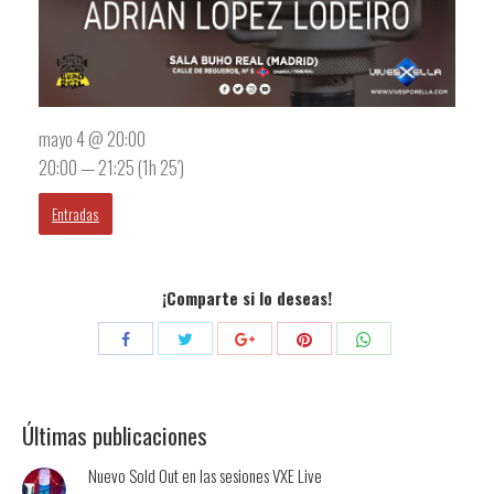
mayo 4 @ 20:00
20:00 — 21:25
(1h 25′)
Entradas
¡Comparte si lo deseas!
Compartir
Compartir
Compartir
Compartir
Compartir
con
con
con
con
con
Twitter
Pinterest
WhatsApp
Facebook
Google+
Últimas publicaciones
Nuevo Sold Out en las sesiones VXE Live