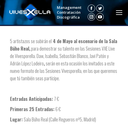
Management
Facebook
Twitter
Contratación
Discográfica
Instagram
YouTube
5 artistazos se subirán el
4 de Mayo al escenario de la Sala
Búho Real,
para demostrar su talento en las Sesiones VXE Live
de Vivesporella. Daw, Isabella, Sebastián Blanco, Javi Patón y
Adrián López Lodeiro
,
serán en esta ocasión los invitados a este
nuevo formato de las Sesiones Vivesporella, en las que queremos
que tú también seas partícipe.
Entradas Anticipadas:
7 €
Primeras 25 Entradas:
6 €
Lugar:
Sala Búho Real (Calle Regueros nº5, Madrid)