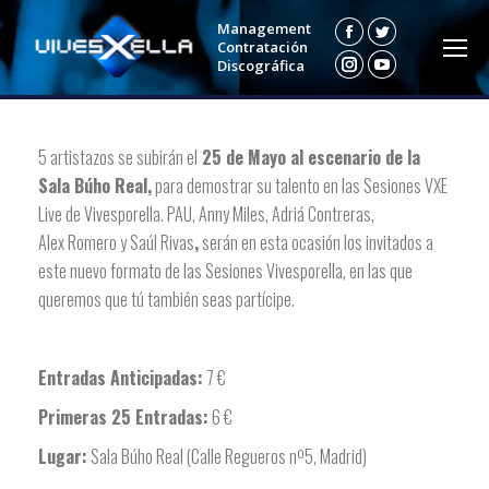
Management
Facebook
Twitter
Contratación
Discográfica
Instagram
YouTube
5 artistazos se subirán el
25 de Mayo al escenario de la
Sala Búho Real,
para demostrar su talento en las Sesiones VXE
Live de Vivesporella. PAU, Anny Miles, Adriá Contreras,
Alex Romero y Saúl Rivas
,
serán en esta ocasión los invitados a
este nuevo formato de las Sesiones Vivesporella, en las que
queremos que tú también seas partícipe.
Entradas Anticipadas:
7 €
Primeras 25 Entradas:
6 €
Lugar:
Sala Búho Real (Calle Regueros nº5, Madrid)