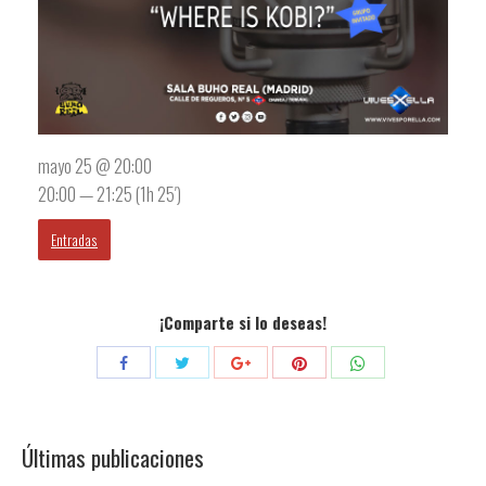
mayo 25 @ 20:00
20:00 — 21:25
(1h 25′)
Entradas
¡Comparte si lo deseas!
Compartir
Compartir
Compartir
Compartir
Compartir
con
con
con
con
con
Twitter
Pinterest
WhatsApp
Facebook
Google+
Últimas publicaciones