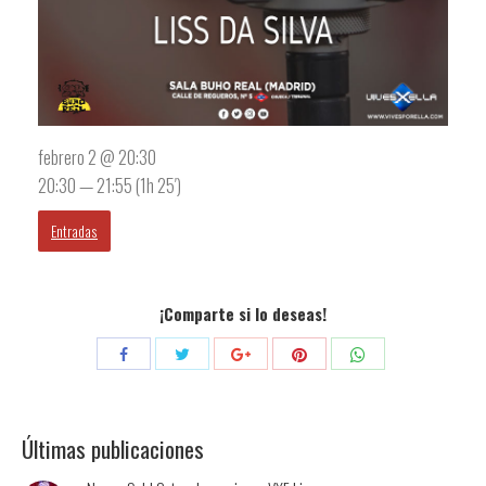
febrero 2 @ 20:30
20:30 — 21:55
(1h 25′)
Entradas
¡Comparte si lo deseas!
Compartir
Compartir
Compartir
Compartir
Compartir
con
con
con
con
con
Twitter
Pinterest
WhatsApp
Facebook
Google+
Últimas publicaciones