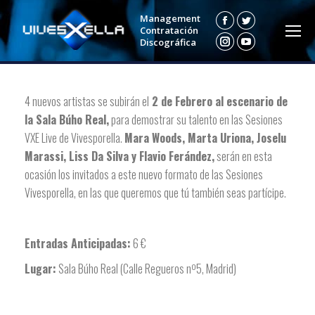
Management
Facebook
Twitter
Contratación
Discográfica
Instagram
YouTube
4 nuevos artistas se subirán el
2 de Febrero al escenario de
la Sala Búho Real,
para demostrar su talento en las Sesiones
VXE Live de Vivesporella.
Mara Woods, Marta Uriona, Joselu
Marassi, Liss Da Silva y Flavio Ferández,
serán en esta
ocasión los invitados a este nuevo formato de las Sesiones
Vivesporella, en las que queremos que tú también seas partícipe.
Entradas Anticipadas:
6 €
Lugar:
Sala Búho Real (Calle Regueros nº5, Madrid)