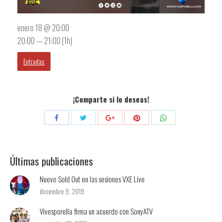
enero 18 @ 20:00
20:00 — 21:00
(1h)
Entradas
¡Comparte si lo deseas!
Compartir
Compartir
Compartir
Compartir
Compartir
con
con
con
con
con
Twitter
Pinterest
WhatsApp
Facebook
Google+
Últimas publicaciones
Nuevo Sold Out en las sesiones VXE Live
diciembre 9, 2019
Vivesporella firma un acuerdo con SonyATV