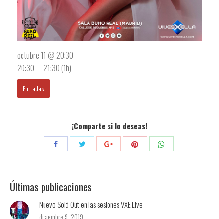
octubre 11 @ 20:30
20:30 — 21:30
(1h)
Entradas
¡Comparte si lo deseas!
Compartir
Compartir
Compartir
Compartir
Compartir
con
con
con
con
con
Twitter
Pinterest
WhatsApp
Facebook
Google+
Últimas publicaciones
Nuevo Sold Out en las sesiones VXE Live
diciembre 9, 2019