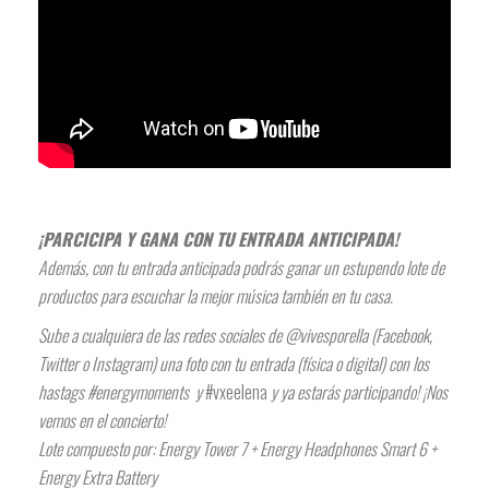
¡PARCICIPA Y GANA CON TU ENTRADA ANTICIPADA!
Además, con tu entrada anticipada podrás ganar un estupendo lote de
productos para escuchar la mejor música también en tu casa.
Sube a cualquiera de las redes sociales de @vivesporella (Facebook,
Twitter o Instagram) una foto con tu entrada (física o digital) con los
hastags #energymoments y
#vxeelena
y ya estarás participando! ¡Nos
vemos en el concierto!
Lote compuesto por: Energy Tower 7 + Energy Headphones Smart 6 +
Energy Extra Battery