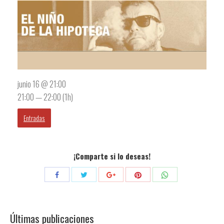
junio 16 @ 21:00
21:00 — 22:00
(1h)
Entradas
¡Comparte si lo deseas!
Compartir
Compartir
Compartir
Compartir
Compartir
con
con
con
con
con
Twitter
Pinterest
WhatsApp
Facebook
Google+
Últimas publicaciones