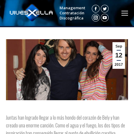
Management
Facebook
Twitter
Contratación
Discográfica
Instagram
YouTube
Sep
12
2017
Juntas han logrado llegar a lo más hondo
del corazón de Bely y han
creado una enorme canción. Como el agua y el fuego, los dos tipos de
inspiración
han conseguido llegar al punto de ebullición creativa.