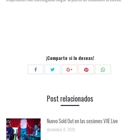
¡Comparte si lo deseas!
Compartir
Compartir
Compartir
Compartir
Compartir
con
con
con
con
con
Twitter
Pinterest
WhatsApp
Facebook
Google+
Post relacionados
Nuevo Sold Out en las sesiones VXE Live
diciembre 9, 2019